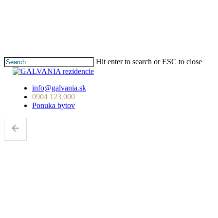
Skip
to
main
content
Hit enter to search or ESC to close
Close
Search
info@galvania.sk
0904 123 000
Ponuka bytov