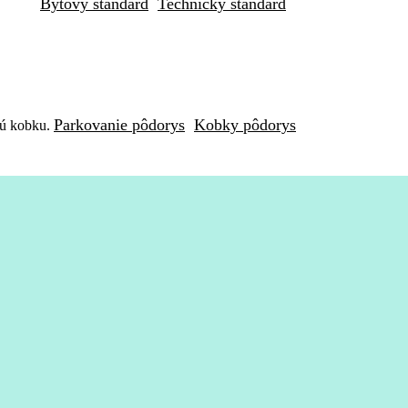
Bytový štandard
Technický štandard
Parkovanie pôdorys
Kobky pôdorys
nú kobku.