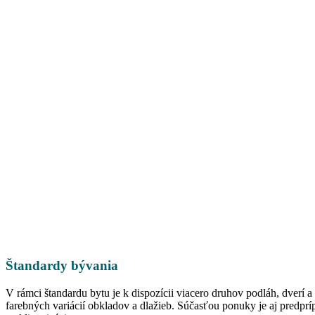
Štandardy bývania
V rámci štandardu bytu je k dispozícii viacero druhov podláh, dverí a
farebných variácií obkladov a dlažieb. Súčasťou ponuky je aj predprí