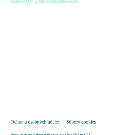
Navštívte nás
Predajné miesto s virtuálnou prehliadkou – konfigurácia
bytu
TATRA REAL, a.s.
Dunajská 25
811 08 Bratislava
Pondelok – Piatok
9:00 – 17:00
Pozrieť na mape
Ochrana osobných údajov
Súbory cookies
Vizualizácie majú ilustračný charakter a konečný vzhľad