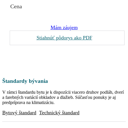
Cena
Mám záujem
Stiahnúť pôdorys ako PDF
Štandardy bývania
V rámci štandardu bytu je k dispozícii viacero druhov podláh, dverí
a farebných variácií obkladov a dlažieb. Súčasťou ponuky je aj
predpríprava na klimatizáciu.
Bytový štandard
Technický štandard