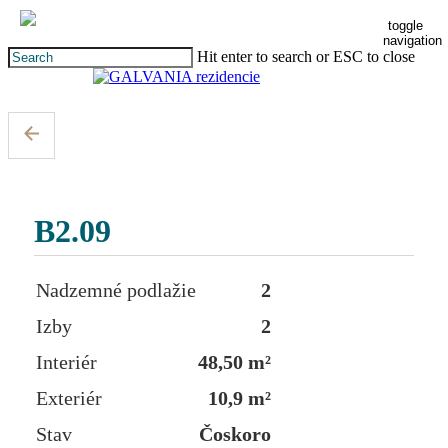
Skip
toggle
to
navigation
main
Hit enter to search or ESC to close
content
Close
Search
B2.09
Nadzemné podlažie
2
Izby
2
Interiér
48,50 m²
Exteriér
10,9 m²
Stav
Čoskoro