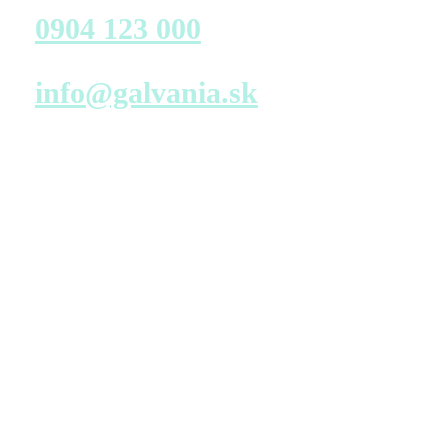
Zavolajte nám
0904 123 000
Napíšte nám
info@galvania.sk
Navštívte nás
Predajné miesto s virtuálnou prehliadkou – konfigurácia
bytu
TATRA REAL, a.s.
Dunajská 25
811 08 Bratislava
Pondelok – Piatok
9:00 – 17:00
Pozrieť na mape