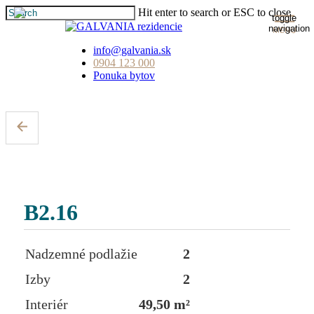
Skip
Hit enter to search or ESC to close
toggle
to
Close
navigation
main
Search
content
info@galvania.sk
0904 123 000
Ponuka bytov
B2.16
Nadzemné podlažie
2
Izby
2
Interiér
49,50 m²