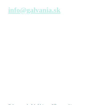
Napíšte nám
info@galvania.sk
Navštívte nás
Predajné miesto s virtuálnou prehliadkou – konfigurácia
bytu
TATRA REAL, a.s.
Dunajská 25
811 08 Bratislava
Pondelok – Piatok
9:00 – 17:00
Pozrieť na mape