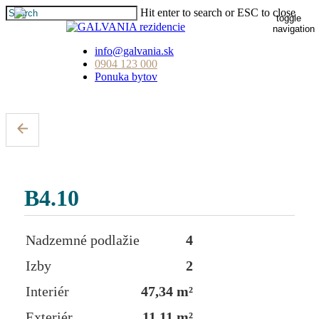
Skip
Hit enter to search or ESC to close
toggle
to
Close
navigation
main
Search
content
info@galvania.sk
0904 123 000
Ponuka bytov
B4.10
Nadzemné podlažie
4
Izby
2
Interiér
47,34 m²
Exteriér
11,11 m²