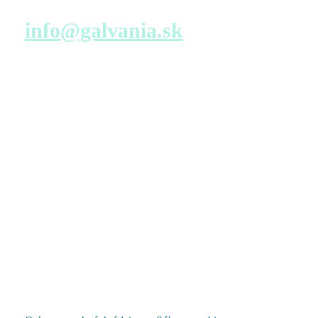
Napíšte nám
info@galvania.sk
Navštívte nás
Predajné miesto s virtuálnou prehliadkou – konfigurácia
bytu
TATRA REAL, a.s.
Dunajská 25
811 08 Bratislava
Pondelok – Piatok
9:00 – 17:00
Pozrieť na mape