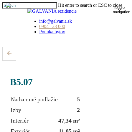
Skip
Hit enter to search or ESC to close
toggle
to
Close
navigation
main
Search
content
info@galvania.sk
0904 123 000
Ponuka bytov
B5.07
Nadzemné podlažie
5
Izby
2
Interiér
47,34 m²
Exteriér
11,05 m²