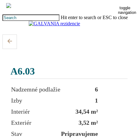
Skip
toggle
to
navigation
main
Hit enter to search or ESC to close
content
Close
Search
A6.03
Nadzemné podlažie
6
Izby
1
Interiér
34,54 m²
Exteriér
3,52 m²
Stav
Pripravujeme