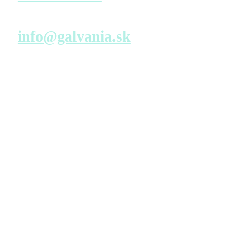
Napíšte nám
info@galvania.sk
Navštívte nás
Predajné miesto s virtuálnou prehliadkou – konfigurácia
bytu
TATRA REAL, a.s.
Dunajská 25
811 08 Bratislava
Pondelok – Piatok
9:00 – 17:00
Pozrieť na mape