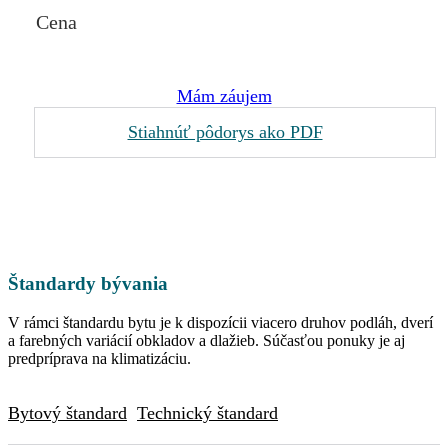
Cena
Mám záujem
Stiahnúť pôdorys ako PDF
Štandardy bývania
V rámci štandardu bytu je k dispozícii viacero druhov podláh, dverí
a farebných variácií obkladov a dlažieb. Súčasťou ponuky je aj
predpríprava na klimatizáciu.
Bytový štandard
Technický štandard