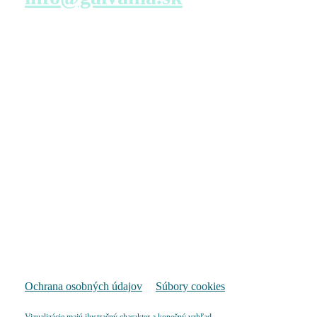
Navštívte nás
Predajné miesto s virtuálnou prehliadkou – konfigurácia
bytu
TATRA REAL, a.s.
Dunajská 25
811 08 Bratislava
Pondelok – Piatok
9:00 – 17:00
Pozrieť na mape
Ochrana osobných údajov
Súbory cookies
Vizualizácie majú ilustračný charakter a konečný vzhľad