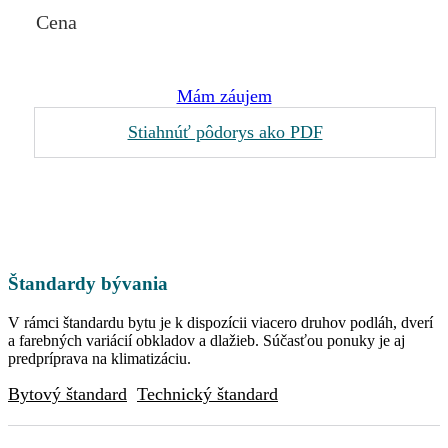
Cena
Mám záujem
Stiahnúť pôdorys ako PDF
Štandardy bývania
V rámci štandardu bytu je k dispozícii viacero druhov podláh, dverí
a farebných variácií obkladov a dlažieb. Súčasťou ponuky je aj
predpríprava na klimatizáciu.
Bytový štandard
Technický štandard