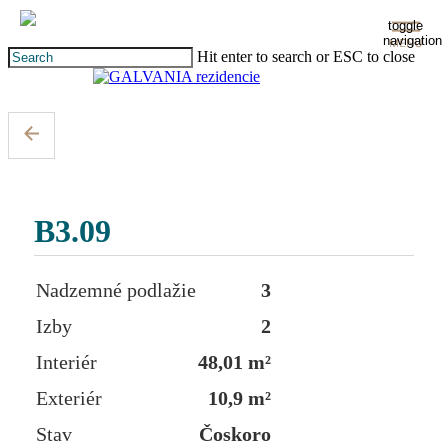
Skip
toggle
Clo
to
navigation
Me
main
Hit enter to search or ESC to close
content
Close
Search
B3.09
Nadzemné podlažie
3
Izby
2
Interiér
48,01 m²
Exteriér
10,9 m²
Stav
Čoskoro