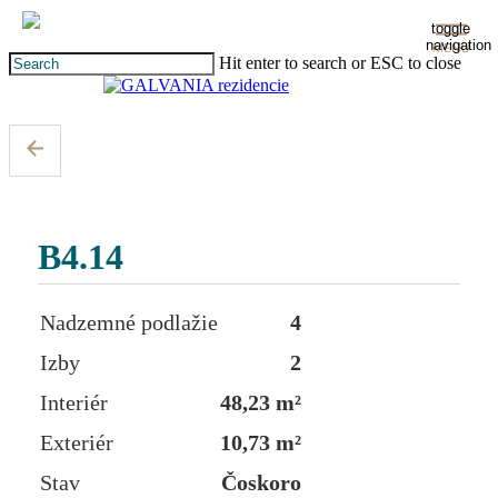
Skip
toggle
to
navigation
main
Hit enter to search or ESC to close
content
Close
Search
B4.14
Nadzemné podlažie
4
Izby
2
Interiér
48,23 m²
Exteriér
10,73 m²
Stav
Čoskoro