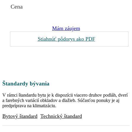
Cena
Mám záujem
Stiahnúť pôdorys ako PDF
Štandardy bývania
V rámci štandardu bytu je k dispozícii viacero druhov podláh, dverí
a farebných variácií obkladov a dlažieb. Súčasťou ponuky je aj
predpríprava na klimatizáciu.
Bytový štandard
Technický štandard