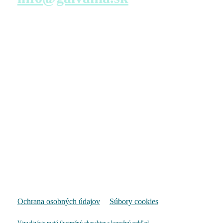
Navštívte nás
Predajné miesto s virtuálnou prehliadkou – konfigurácia
bytu
TATRA REAL, a.s.
Dunajská 25
811 08 Bratislava
Pondelok – Piatok
9:00 – 17:00
Pozrieť na mape
Ochrana osobných údajov
Súbory cookies
Vizualizácie majú ilustračný charakter a konečný vzhľad