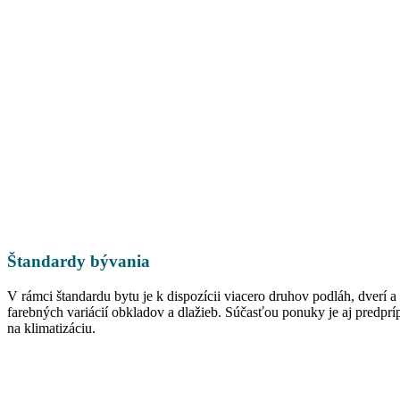
Štandardy bývania
V rámci štandardu bytu je k dispozícii viacero druhov podláh, dverí a
farebných variácií obkladov a dlažieb. Súčasťou ponuky je aj predprí
na klimatizáciu.