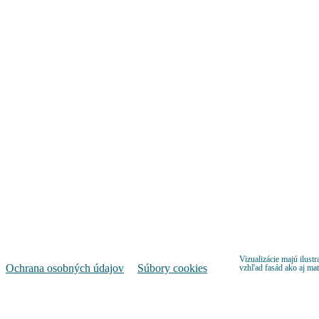
Predajné miesto s virtuálnou prehliadkou – konfigurácia bytu
TATRA REAL, a.s.
Dunajská 25
811 08 Bratislava
Pondelok – Piatok
9:00 – 17:00
Pozrieť na mape
Vizualizácie majú ilustr
Ochrana osobných údajov
Súbory cookies
vzhľad fasád ako aj ma