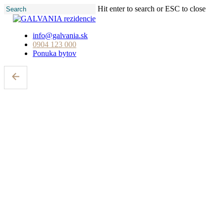
Skip
Hit enter to search or ESC to close
to
Close
main
Search
content
info@galvania.sk
0904 123 000
Ponuka bytov