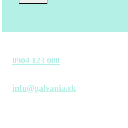
Zavolajte nám
0904 123 000
Napíšte nám
info@galvania.sk
Navštívte nás