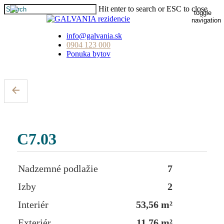
Skip
Hit enter to search or ESC to close
toggle
to
Close
navigation
main
Search
content
info@galvania.sk
0904 123 000
Ponuka bytov
C7.03
Nadzemné podlažie
7
Izby
2
Interiér
53,56 m²
Exteriér
11,76 m²