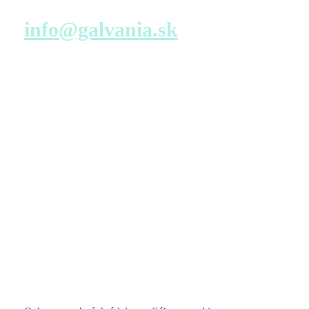
Napíšte nám
info@galvania.sk
Navštívte nás
Predajné miesto s virtuálnou prehliadkou – konfigurácia
bytu
TATRA REAL, a.s.
Dunajská 25
811 08 Bratislava
Pondelok – Piatok
9:00 – 17:00
Pozrieť na mape