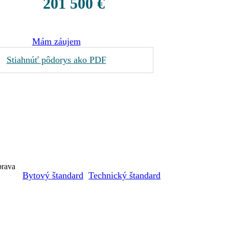
201 500 €
Mám záujem
Stiahnúť pôdorys ako PDF
prava
Bytový štandard
Technický štandard