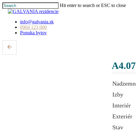
Skip
Hit enter to search or ESC to close
to
Close
main
Search
content
info@galvania.sk
0904 123 000
Ponuka bytov
A4.07
Nadzemné
Izby
Interiér
Exteriér
Stav