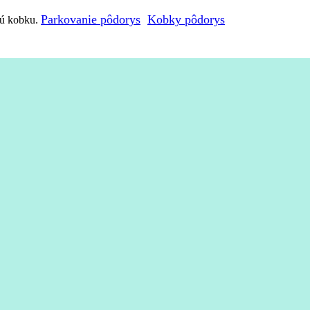
Parkovanie pôdorys
Kobky pôdorys
nú kobku.