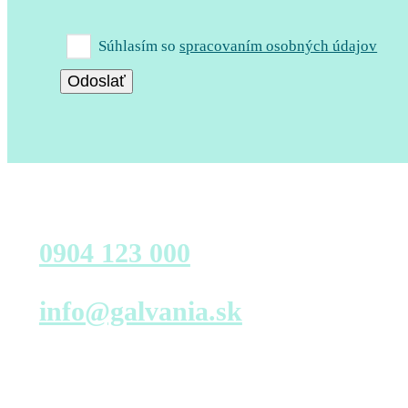
Súhlasím so
spracovaním osobných údajov
Zavolajte nám
0904 123 000
Napíšte nám
info@galvania.sk
Navštívte nás