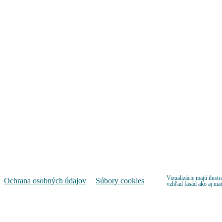
Predajné miesto s virtuálnou prehliadkou – konfigurácia bytu
TATRA REAL, a.s.
Dunajská 25
811 08 Bratislava
Pondelok – Piatok
9:00 – 17:00
Pozrieť na mape
Vizualizácie majú ilustr
Ochrana osobných údajov
Súbory cookies
vzhľad fasád ako aj ma