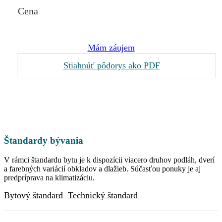
Cena
Mám záujem
Stiahnúť pôdorys ako PDF
Štandardy bývania
V rámci štandardu bytu je k dispozícii viacero druhov podláh, dverí
a farebných variácií obkladov a dlažieb. Súčasťou ponuky je aj
predpríprava na klimatizáciu.
Bytový štandard
Technický štandard