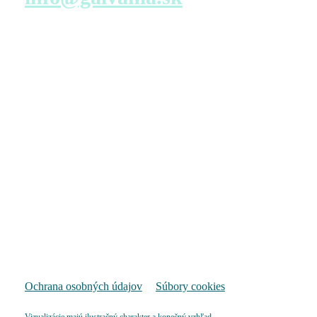
Navštívte nás
Predajné miesto s virtuálnou prehliadkou – konfigurácia
bytu
TATRA REAL, a.s.
Dunajská 25
811 08 Bratislava
Pondelok – Piatok
9:00 – 17:00
Pozrieť na mape
Ochrana osobných údajov
Súbory cookies
Vizualizácie majú ilustračný charakter a konečný vzhľad