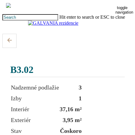
Skip
toggle
to
navigation
main
Hit enter to search or ESC to close
content
Close
Search
B3.02
Nadzemné podlažie
3
Izby
1
Interiér
37,16 m²
Exteriér
3,95 m²
Stav
Čoskoro