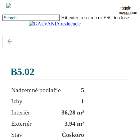
Skip
toggle
to
navigation
main
Hit enter to search or ESC to close
content
Close
Search
B5.02
Nadzemné podlažie
5
Izby
1
Interiér
36,28 m²
Exteriér
3,94 m²
Stav
Čoskoro