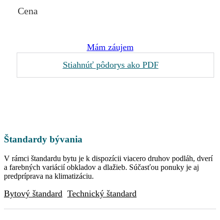
Cena
Mám záujem
Stiahnúť pôdorys ako PDF
Štandardy bývania
V rámci štandardu bytu je k dispozícii viacero druhov podláh, dverí
a farebných variácií obkladov a dlažieb. Súčasťou ponuky je aj
predpríprava na klimatizáciu.
Bytový štandard
Technický štandard