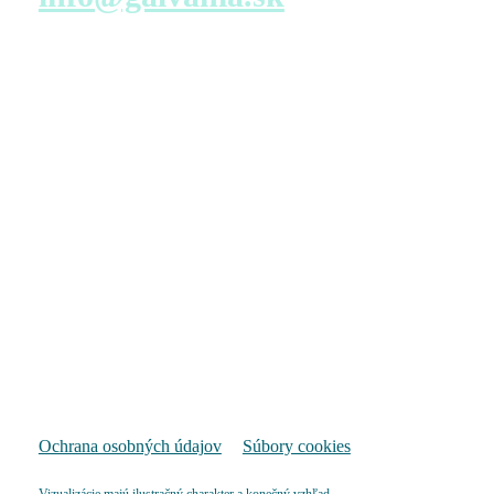
Navštívte nás
Predajné miesto s virtuálnou prehliadkou – konfigurácia
bytu
TATRA REAL, a.s.
Dunajská 25
811 08 Bratislava
Pondelok – Piatok
9:00 – 17:00
Pozrieť na mape
Ochrana osobných údajov
Súbory cookies
Vizualizácie majú ilustračný charakter a konečný vzhľad